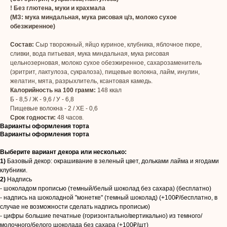
! Без глютена, муки и крахмала
(МЗ: мука миндальная, мука рисовая ц/з, молоко сухое
обезжиренное)
Состав:
Сыр творожный, яйцо куриное, клубника, яблочное пюре,
сливки, вода питьевая, мука миндальная, мука рисовая
цельнозерновая, молоко сухое обезжиренное, сахарозаменитель
(эритрит, лактулоза, сукралоза), пищевые волокна, лайм, инулин,
желатин, мята, разрыхлитель, ксантовая камедь.
Калорийность на 100 грамм:
148 ккал
Б - 8,5 / Ж - 9,6 / У - 6,8
Пищевые волокна - 2 / ХЕ - 0,6
Срок годности:
48 часов.
Варианты оформления торта
Варианты оформления торта
Выберите вариант декора или несколько:
1)
Базовый декор: окрашивание в зеленый цвет, дольками лайма и ягодами
клубники.
2)
Надпись
- шоколадом прописью (темный/белый шоколад без сахара) (бесплатно)
- надпись на шоколадной "монетке" (темный шоколад) (+100₽/бесплатно, в
случае не возможности сделать надпись прописью)
- цифры большие печатные (горизонтально/вертикально) из темного/
молочного/белого шоколада без сахара (+100₽/шт)