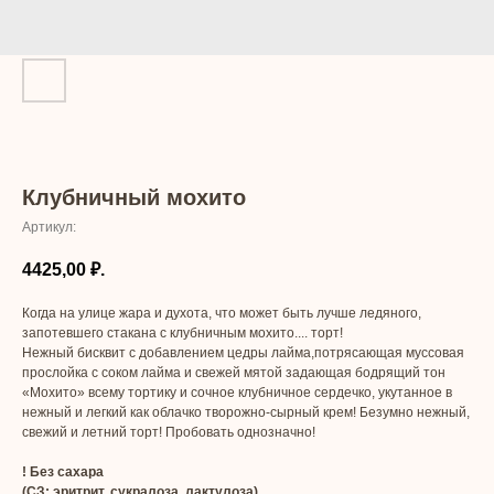
Клубничный мохито
Артикул:
4425,00
₽.
Когда на улице жара и духота, что может быть лучше ледяного,
запотевшего стакана с клубничным мохито.... торт!
Нежный бисквит с добавлением цедры лайма,потрясающая муссовая
прослойка с соком лайма и свежей мятой задающая бодрящий тон
«Мохито» всему тортику и сочное клубничное сердечко, укутанное в
нежный и легкий как облачко творожно-сырный крем! Безумно нежный,
свежий и летний торт! Пробовать однозначно!
! Без сахара
(СЗ: эритрит, сукралоза, лактулоза)