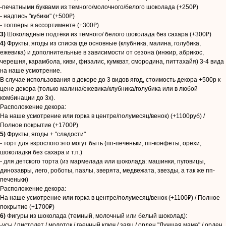
-печатными буквами из темного/молочного/белого шоколада (+250₽)
- надпись "кубики" (+500₽)
- топперы в ассортименте (+300₽)
3)
Шоколадные подтёки из темного/ белого шоколада без сахара (+300₽)
4)
Фрукты, ягоды из списка где основные (клубника, малина, голубика,
ежевика) и дополнительные в зависимости от сезона (инжир, абрикос,
черешня, карамбола, киви, физалис, кумкват, смородина, питтахайя) 3-4 вида
на наше усмотрение.
В случае использования в декоре до 3 видов ягод, стоимость декора +500р к
цене декора (только малина/ежевика/клубника/голубика или в любой
комбинации до 3х).
Расположение декора:
На наше усмотрение или горка в центре/полумесяц/венок) (+1100руб) /
Полное покрытие (+1700₽)
5)
Фрукты, ягоды + "сладости"
- торт для взрослого это могут быть (пп-печеньки, пп-конфеты, орехи,
шоколадки без сахара и т.п.)
- для детского торта (из мармелада или шоколада: машинки, пуговицы,
динозавры, лего, роботы, пазлы, зверята, медвежата, звезды, а так же пп-
печеньки)
Расположение декора:
На наше усмотрение или горка в центре/полумесяц/венок (+1100₽) / Полное
покрытие (+1700₽)
6)
Фигуры из шоколада (темный, молочный или белый шоколад):
-усы / пистолет / молоток / гаечный ключ / заяц / орден "Лучшая мама" / орден