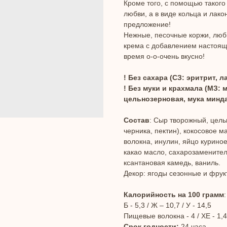
Кроме того, с помощью такого
любви, а в виде кольца и лако
предложение!
Нежные, песочные коржи, люби
крема с добавлением настояще
время о-о-очень вкусно!
! Без сахара (СЗ: эритрит, л
! Без муки и крахмала (МЗ:
цельнозерновая, мука минд
Состав
: Сыр творожный, цель
черника, пектин), кокосовое 
волокна, инулин, яйцо курино
какао масло, сахарозаменители
ксантановая камедь, ваниль.
Декор: ягоды сезонные и фрук
Калорийность на 100 грамм
Б - 5,3 / Ж – 10,7 / У - 14,5
Пищевые волокна - 4 / ХЕ - 1,4
Срок годности:
24 часа.