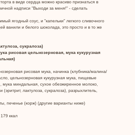
 торта в виде сердца можно красиво признаться в
ничной надписи "Выходи за меня!" - сделать
мый ягодный соус, и "капельки" легкого сливочного
й ванили и белого шоколада, это просто и в то же
актулоза, сукралоза)
 мука рисовая цельнозерновая, мука кукурузная
альная)
нозерновая рисовая мука, начинка (клубника/малина/
масло, цельнозерновая кукурузная мука, пищевые
е, мука миндальная, сухое обезжиренное молоко,
 (эритрит, лактулоза, сукралоза), разрыхлитель,
ты, печенье (корж) (другие варианты ниже)
: 179 ккал