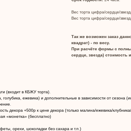
Вес торта цифра/сердце/звезда/
Вес торта цифра/сердце/звезда/
Так же возможен заказ данно
квадрат) - по весу.
При расчёте формы с полным
сердце, звезда) стоимость из
ги (входит в КБЖУ торта).
а, голубика, ежевика) и дополнительные в зависимости от сезона (
рение.
мость декора +500р к цене декора (только малина/ежевика/клубника
ая «монетка» (бесплатно)
нфеты, орехи, шоколадки без сахара и т.п.)